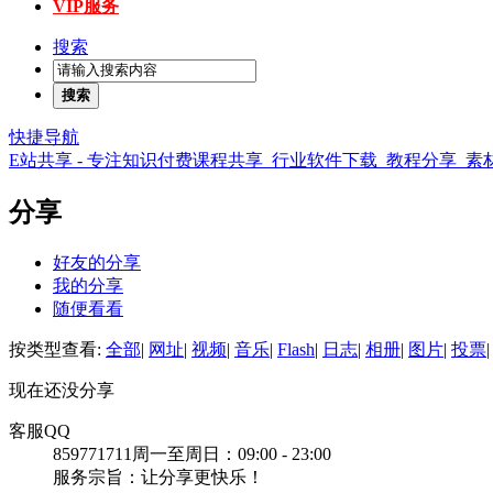
VIP服务
搜索
搜索
快捷导航
E站共享 - 专注知识付费课程共享_行业软件下载_教程分享_
分享
好友的分享
我的分享
随便看看
按类型查看:
全部
|
网址
|
视频
|
音乐
|
Flash
|
日志
|
相册
|
图片
|
投票
|
现在还没分享
客服QQ
859771711
周一至周日：09:00 - 23:00
服务宗旨：让分享更快乐！