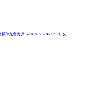
素材插件免费资源
›
@Xizi_Y6L06i4m
›
好友