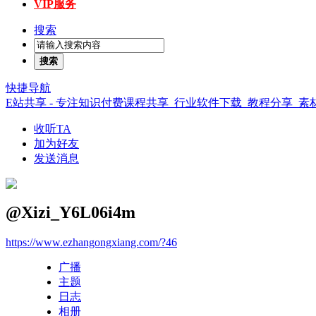
VIP服务
搜索
搜索
快捷导航
E站共享 - 专注知识付费课程共享_行业软件下载_教程分享_
收听TA
加为好友
发送消息
@Xizi_Y6L06i4m
https://www.ezhangongxiang.com/?46
广播
主题
日志
相册