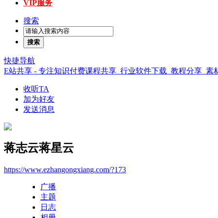
VIP服务
搜索
搜索
快捷导航
E站共享 - 专注知识付费课程共享_行业软件下载_教程分享_
收听TA
加为好友
发送消息
蒋志云蒋星云
https://www.ezhangongxiang.com/?173
广播
主题
日志
相册