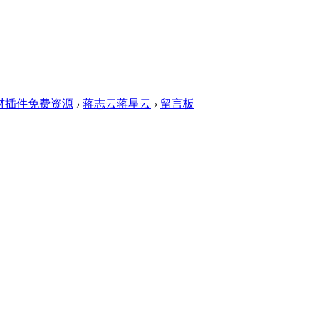
素材插件免费资源
›
蒋志云蒋星云
›
留言板